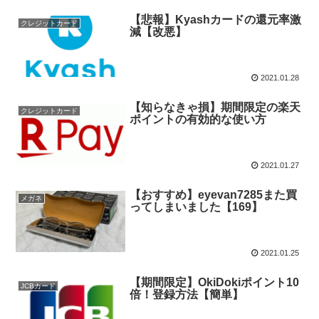
【悲報】Kyashカードの還元率激
クレジットカード
減【改悪】
2021.01.28
【知らなきゃ損】期間限定の楽天
クレジットカード
ポイントの有効的な使い方
2021.01.27
【おすすめ】eyevan7285また買
メガネ
ってしまいました【169】
2021.01.25
【期間限定】OkiDokiポイント10
JCBカード
倍！登録方法【簡単】