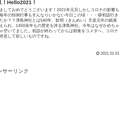
！Hello2021！
ましておめでとうございます！2021年元旦しかしコロナの影響も
毎年の恒例行事もすんなりいかない今日この頃・・・😅初詣行き
たか？？津島神社とは540年、欽明（きんめい）天皇元年の鎮座
えられ、1450余年もの歴史を誇る津島神社。今年はなぜかめちゃ
ゃ空いてました。初詣が終わってからは朝食をコメダへ。コロナ
終息して欲しいものですね。
2021.01.01
ンサーリンク