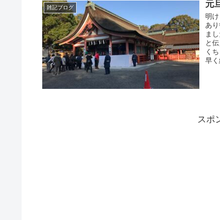
元旦
雑記ブログ
明け
あり
まし
と伝
くち
早く
スポ